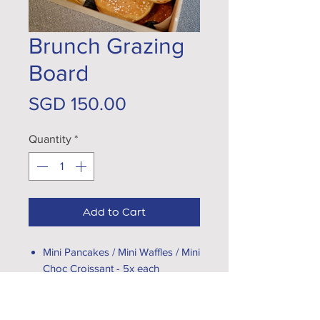
Brunch Grazing
Board
Price
SGD 150.00
Quantity
*
Add to Cart
Mini Pancakes / Mini Waffles / Mini
Choc Croissant - 5x each
Mini Chicken Chipolata / Turkey
Bacon (12pcs)
Boiled Eggs (6 halved eggs),